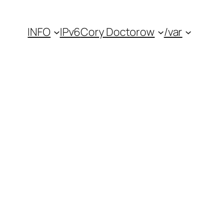
INFO
IPv6
Cory Doctorow
/var