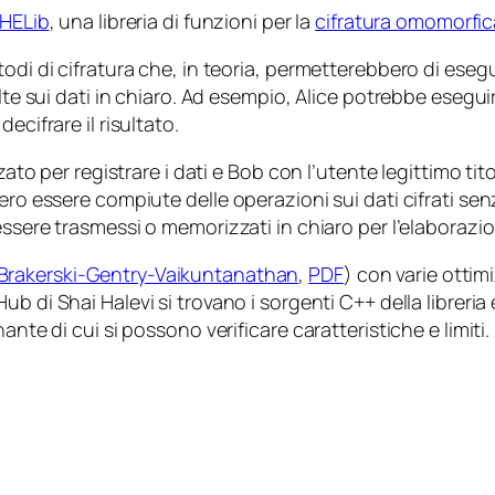
 HELib
, una libreria di funzioni per la
cifratura omomorfic
odi di cifratura che, in teoria, permetterebbero di eseg
lte sui dati in chiaro. Ad esempio, Alice potrebbe esegui
ecifrare il risultato.
ato per registrare i dati e Bob con l’utente legittimo titol
bero essere compiute delle operazioni sui dati cifrati 
essere trasmessi o memorizzati in chiaro per l’elaborazi
Brakerski-Gentry-Vaikuntanathan
,
PDF
) con varie ottim
tHub di Shai Halevi si trovano i sorgenti C++ della librer
nte di cui si possono verificare caratteristiche e limiti.