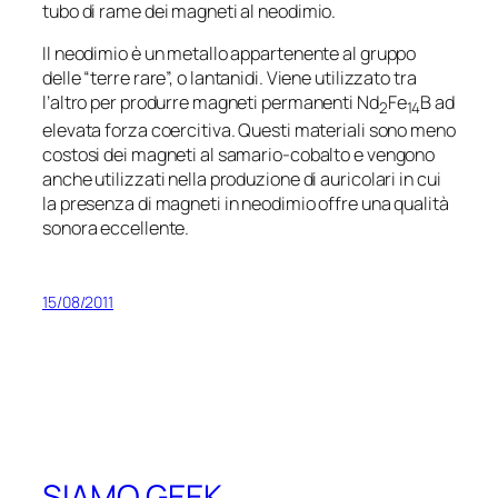
tubo di rame dei magneti al neodimio.
Il neodimio è un metallo appartenente al gruppo
delle “terre rare”, o lantanidi. Viene utilizzato tra
l’altro per produrre magneti permanenti Nd
Fe
B ad
2
14
elevata forza coercitiva. Questi materiali sono meno
costosi dei magneti al samario-cobalto e vengono
anche utilizzati nella produzione di auricolari in cui
la presenza di magneti in neodimio offre una qualità
sonora eccellente.
15/08/2011
SIAMO GEEK