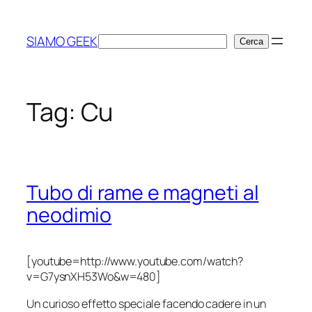
Vai
al
SIAMO GEEK
Cerca
Cerca
contenuto
Tag:
Cu
Tubo di rame e magneti al
neodimio
[youtube=http://www.youtube.com/watch?
v=G7ysnXH53Wo&w=480]
Un curioso effetto speciale facendo cadere in un