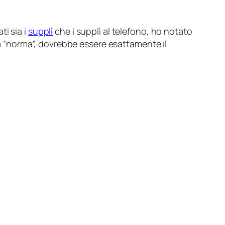
i sia i
supplì
che i supplì al telefono, ho notato
lla “norma”, dovrebbe essere esattamente il