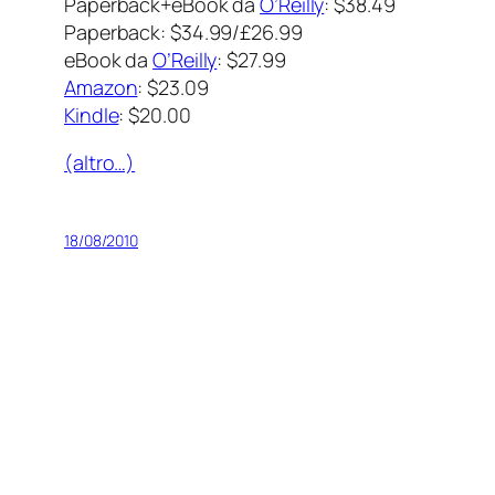
Paperback+eBook da
O’Reilly
: $38.49
Paperback: $34.99/£26.99
eBook da
O’Reilly
: $27.99
Amazon
: $23.09
Kindle
: $20.00
(altro…)
18/08/2010