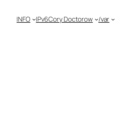
INFO
IPv6
Cory Doctorow
/var