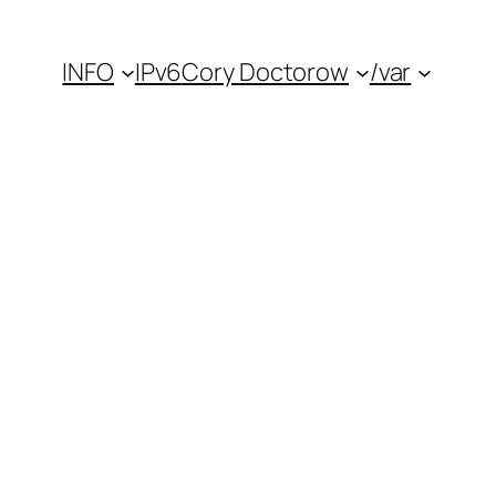
INFO
IPv6
Cory Doctorow
/var