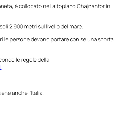
aneta, è collocato nell’altopiano Chajnantor in
li 2.900 metri sul livello del mare.
etri le persone devono portare con sé una scorta
condo le regole della
i
.
iene anche l’Italia.