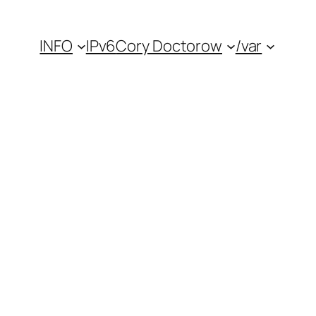
INFO
IPv6
Cory Doctorow
/var