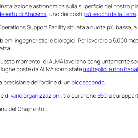
installazione astronomica sulla superficie del nostro pi
deserto di Atacama
, uno dei posti
più secchi della Terra
.
Operations Support Facility situata a quota più bassa, a so
blemi ingegneristici e biologici. Per lavorare a 5.000 m
atta.
i in questo momento, di ALMA lavorano congiuntamente se
nologhe poste da ALMA sono state
molteplici e non banal
 precisione dell’ordine di un
picosecondo
.
ne di
varie organizzazioni
, tra cui anche
ESO
a cui appart
ano del Chajnantor.