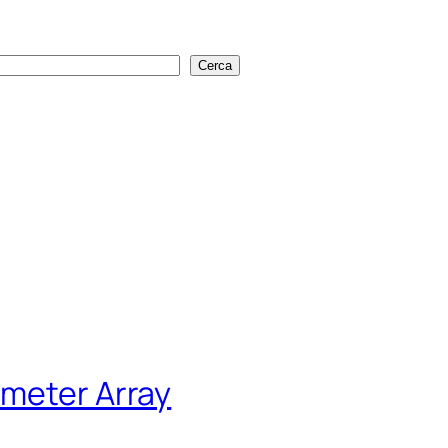
Cerca
Cerca
imeter Array