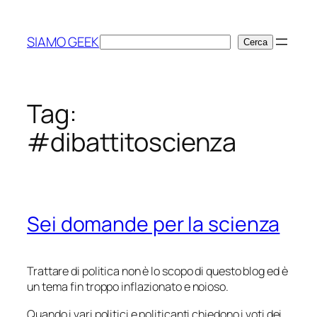
Vai
al
SIAMO GEEK
Cerca
Cerca
contenuto
Tag:
#dibattitoscienza
Sei domande per la scienza
Trattare di politica non è lo scopo di questo blog ed è
un tema fin troppo inflazionato e noioso.
Quando i vari politici e politicanti chiedono i voti dei