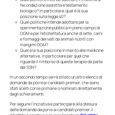
fecondazione assistita e testamento
biologico? In particolare, qual è la sua
posizione sulla legge 40?
Quali politiche intende adottare per la
sperimentazione pubblica in pieno campo di
OGM e per l’etichettatura anche di latte, carni
e formaggi derivati da animali nutriti con
mangimi OGM?
Qual è la sua posizione in merito alle medicine
alternative, in particolare per quel che
riguarda il rimborso di queste terapie da parte
del SSN?
In un secondo tempo verrà stilato un altro elenco di
domande da porre ai candidati premier, che siano
stati scelti con le primarie o nominati direttamente
dagli schieramenti.
Per seguire l’iniziativa e partecipare alla stesura
delle domande da porre ai candidati premier, il