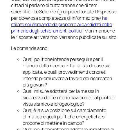
cittadini parlano di tutto tranne che di temi
scientifici. Le Scienze (gruppo editoriale L’Espresso,
per doverosa completezza di informazione)
ha
stilato sei domande da proporre ai candidati delle
primarie degli schieramenti politici
. Man mano che
le risposte arriveranno, verranno pubblicate sul sito.
Le domande sono:
Quali politiche intende perseguire per il
rilancio della ricerca in Italia, sia di base sia
applicata, e quali provvedimenti concreti
intende promuovere a favore dei ricercatori
più giovani?
Quali misure adotterà per la messa in
sicurezza del territorio nazionale dal punto di
vista sismico e idrogeologico?
Qual è la sua posizione sul cambiamento
climatico e quali politiche energetiche si
propone di mettere in campo?
Quali politiche intende adottare in materia di