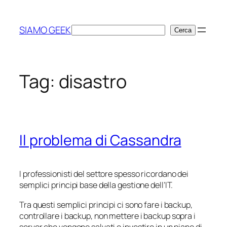
Vai
al
SIAMO GEEK
Cerca
Cerca
contenuto
Tag:
disastro
Il problema di Cassandra
I professionisti del settore spesso ricordano dei
semplici principi base della gestione dell’IT.
Tra questi semplici principi ci sono fare i backup,
controllare i backup, non mettere i backup sopra i
server che vengono salvati e investire in un piano di