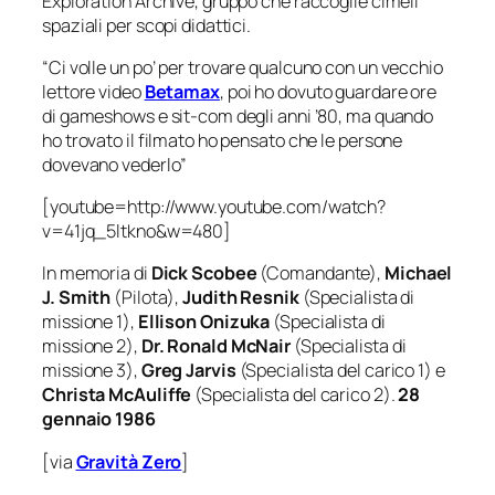
Exploration Archive, gruppo che raccoglie cimeli
spaziali per scopi didattici.
“
Ci volle un po’ per trovare qualcuno con un vecchio
lettore video
Betamax
, poi ho dovuto guardare ore
di gameshows e sit-com degli anni ’80, ma quando
ho trovato il filmato ho pensato che le persone
dovevano vederlo
”
[youtube=http://www.youtube.com/watch?
v=41jq_5ltkno&w=480]
In memoria di
Dick Scobee
(Comandante),
Michael
J. Smith
(Pilota),
Judith Resnik
(Specialista di
missione 1),
Ellison Onizuka
(Specialista di
missione 2),
Dr. Ronald McNair
(Specialista di
missione 3),
Greg Jarvis
(Specialista del carico 1) e
Christa McAuliffe
(Specialista del carico 2).
28
gennaio 1986
[via
Gravità Zero
]