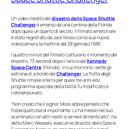
Un video inedito del
disastro dello Space Shuttle
Challenger
è emerso da una cantina della Florida
dopo quasi un quarto di secolo. Il filmato amatoriale
è stato registrato da Jack Moss con la sua nuova
videocamera la mattina del 28 gennaio 1986.
I quattro minuti del filmato catturano il momento del
disastro, 73 secondi dopo il lancio dal
Kennedy
Space Centre
(Florida), in cui morirono i sette gli
astronauti a bordo del
Challenger
. La flotta degli
Shuttle rimase a terra per quasi tre anni ed il
programma spaziale della NASA fu modificato e
ridimensionato.
“
Non credo che il signor Moss abbia pensato che
fosse qualcosa di importante. Lo ha messo nel suo
scantinato con altri nastri e se ne è dimenticato
“, ha
detto Marc Wessels, executive director dello Space