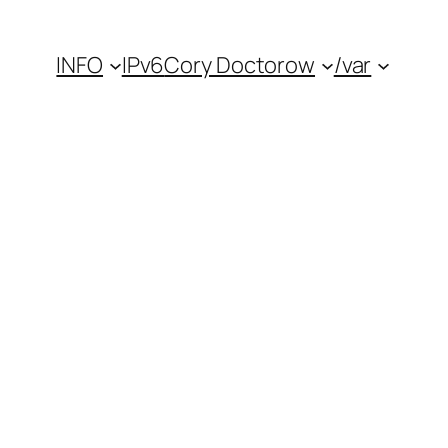
INFO
IPv6
Cory Doctorow
/var