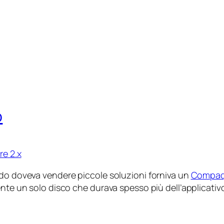
o
re 2.x
ndo doveva vendere piccole soluzioni forniva un
Compaq
mente un solo disco che durava spesso più dell’applicati