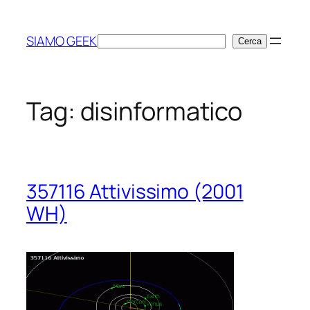
Vai
al
SIAMO GEEK
Cerca
Cerca
contenuto
Tag:
disinformatico
357116 Attivissimo (2001
WH)