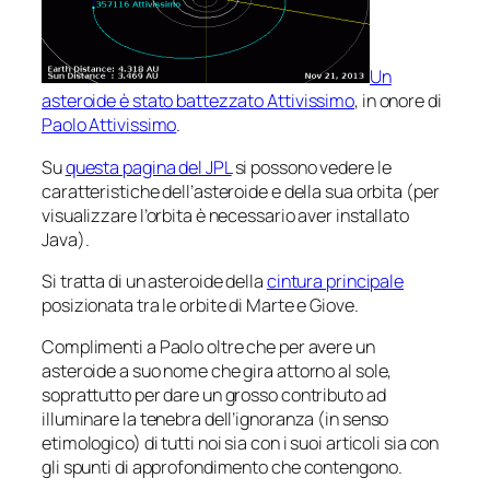
Un
asteroide è stato battezzato
Attivissimo
, in onore di
Paolo Attivissimo
.
Su
questa pagina del JPL
si possono vedere le
caratteristiche dell’asteroide e della sua orbita (per
visualizzare l’orbita è necessario aver installato
Java).
Si tratta di un asteroide della
cintura principale
posizionata tra le orbite di Marte e Giove.
Complimenti a Paolo oltre che per avere un
asteroide a suo nome che gira attorno al sole,
soprattutto per dare un grosso contributo ad
illuminare la tenebra dell’ignoranza (in senso
etimologico) di tutti noi sia con i suoi articoli sia con
gli spunti di approfondimento che contengono.