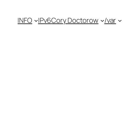
INFO
IPv6
Cory Doctorow
/var