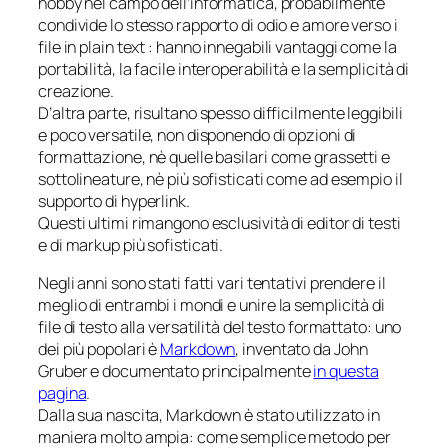
hobby nel campo dell’informatica, probabilmente
condivide lo stesso rapporto di odio e amore verso i
file in
plain text
: hanno innegabili vantaggi come la
portabilità, la facile interoperabilità e la semplicità di
creazione.
D’altra parte, risultano spesso difficilmente leggibili
e poco versatile, non disponendo di opzioni di
formattazione, nè quelle basilari come grassetti e
sottolineature, nè più sofisticati come ad esempio il
supporto di
hyperlink
.
Questi ultimi rimangono esclusività di editor di testi
e di
markup
più sofisticati.
Negli anni sono stati fatti vari tentativi prendere il
meglio di entrambi i mondi
e unire la semplicità di
file di testo alla versatilità del testo formattato: uno
dei più popolari è
Markdown
, inventato da John
Gruber e documentato principalmente
in questa
pagina
.
Dalla sua nascita, Markdown è stato utilizzato in
maniera molto ampia: come semplice metodo per