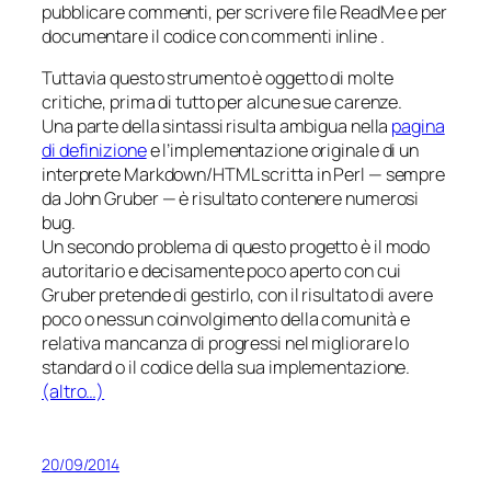
pubblicare commenti, per scrivere file
ReadMe
e per
documentare il codice con commenti
inline
.
Tuttavia questo strumento è oggetto di molte
critiche, prima di tutto per alcune sue carenze.
Una parte della sintassi risulta ambigua nella
pagina
di definizione
e l’implementazione originale di un
interprete Markdown/HTML scritta in Perl — sempre
da John Gruber — è risultato contenere numerosi
bug.
Un secondo problema di questo progetto è il modo
autoritario e decisamente poco aperto con cui
Gruber pretende di gestirlo, con il risultato di avere
poco o nessun coinvolgimento della comunità e
relativa mancanza di progressi nel migliorare lo
standard o il codice della sua implementazione.
(altro…)
20/09/2014