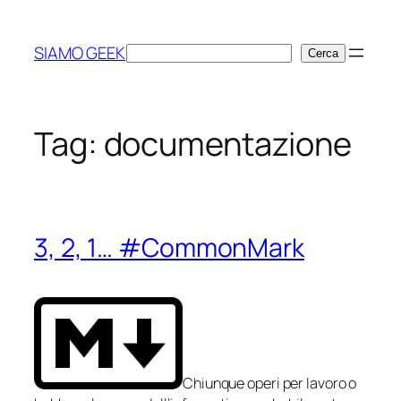
Vai
al
SIAMO GEEK
Cerca
Cerca
contenuto
Tag:
documentazione
3, 2, 1… #CommonMark
Chiunque operi per lavoro o