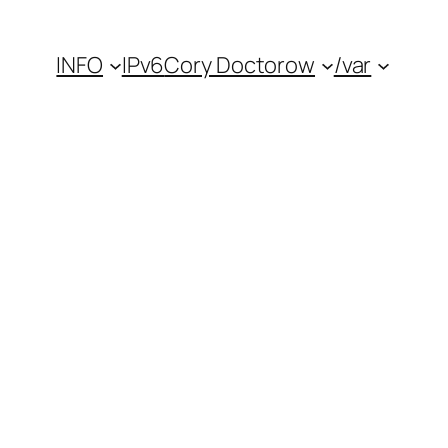
INFO
IPv6
Cory Doctorow
/var