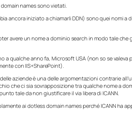
s domain names
sono vietati.
bia ancora iniziato a chiamarli DDN) sono quei nomi 
poter avere un nome a dominio
search
in modo tale che gl
no a qualche anno fa, Microsoft USA (non so se valeva pe
amente con IIS+SharePoint).
 delle aziende è una delle argomentazioni contrarie all’u
ischio che ci sia sovrapposizione tra qualche nome a do
punto tale da non giustificare il via libera di ICANN.
solamente ai
dotless domain names
perché ICANN ha app