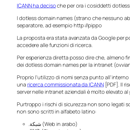
ICANN ha deciso
che per ora i cosiddetti
dotles
I
dotless domain names
(strano che nessuno ab
separatore, ad esempio http://pippo
La proposta era stata avanzata da Google per 
accedere alle funzioni di ricerca.
Per esperienza diretta posso dire che, almeno fi
dei
dotless domain names
per la intranet (ovvi
Proprio l’utilizzo di nomi senza punto all’interno
una
ricerca commissionata da ICANN
[PDF]. Il r
server nelle intranet aziendali è molto elevato al 
Purtroppo i rischi di sicurezza non sono legati 
non sono scritti in alfabeto latino:
.شبكة (Web in arabo)