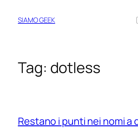
Vai
al
SIAMO GEEK
contenuto
Tag:
dotless
Restano i punti nei nomi a