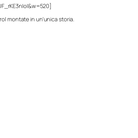
UF_rKE3nIoI&w=520]
rol
montate in un’unica storia.