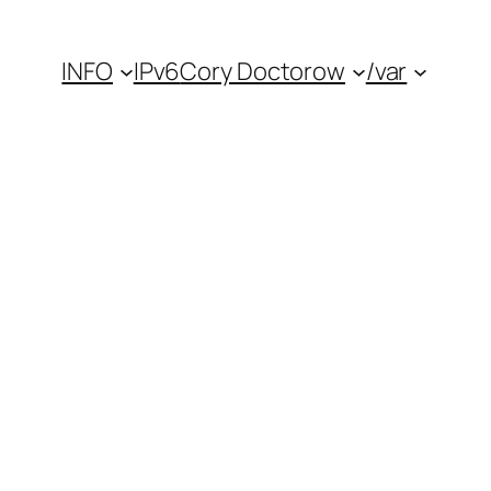
INFO
IPv6
Cory Doctorow
/var