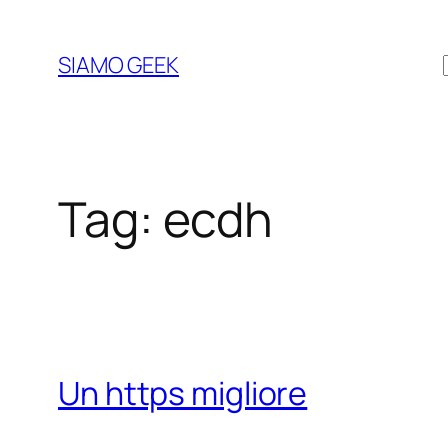
Vai
al
SIAMO GEEK
contenuto
Tag:
ecdh
Un https migliore