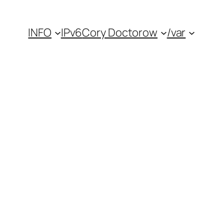
INFO
IPv6
Cory Doctorow
/var