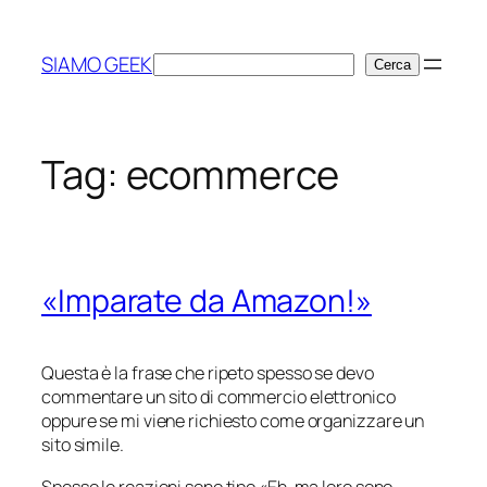
Vai
al
SIAMO GEEK
Cerca
Cerca
contenuto
Tag:
ecommerce
«Imparate da Amazon!»
Questa è la frase che ripeto spesso se devo
commentare un sito di commercio elettronico
oppure se mi viene richiesto come organizzare un
sito simile.
Spesso le reazioni sono tipo «Eh, ma loro sono