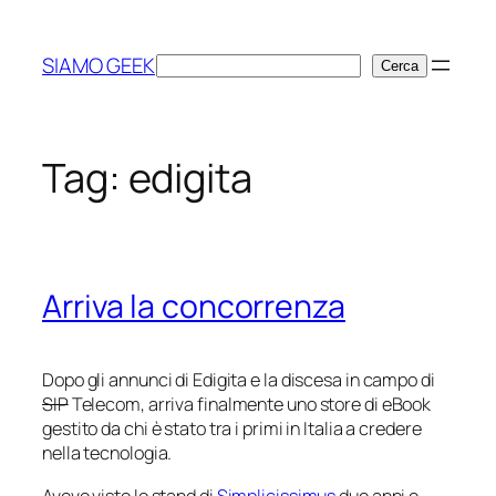
Vai
al
SIAMO GEEK
Cerca
Cerca
contenuto
Tag:
edigita
Arriva la concorrenza
Dopo gli annunci di Edigita e la discesa in campo di
SIP
Telecom, arriva finalmente uno store di eBook
gestito da chi è stato tra i primi in Italia a credere
nella tecnologia.
Avevo visto lo stand di
Simplicissimus
due anni e