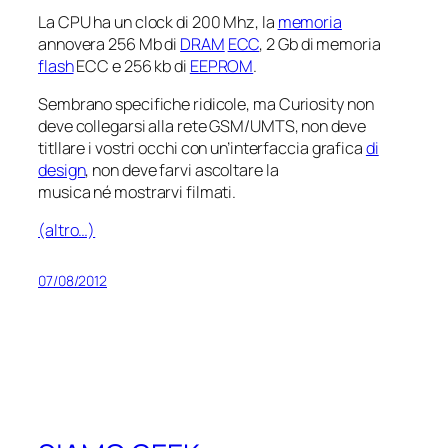
La CPU ha un clock di 200 Mhz, la
memoria
annovera 256 Mb di
DRAM
ECC
, 2 Gb di memoria
flash
ECC e 256 kb di
EEPROM
.
Sembrano specifiche ridicole, ma
Curiosity
non
deve collegarsi alla rete GSM/UMTS, non deve
titllare i vostri occhi con un’interfaccia grafica
di
design
, non deve farvi ascoltare la
musica né mostrarvi filmati.
(altro…)
07/08/2012