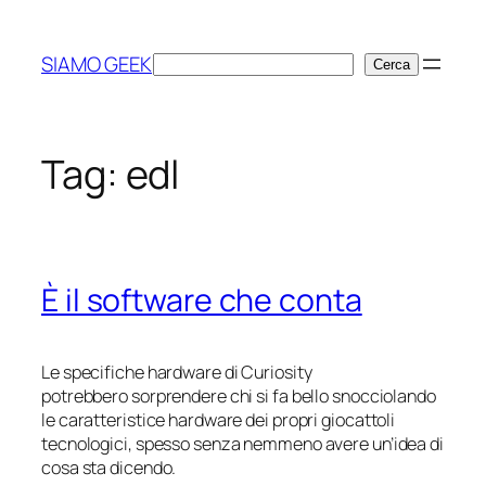
Vai
al
SIAMO GEEK
Cerca
Cerca
contenuto
Tag:
edl
È il software che conta
Le specifiche hardware di
Curiosity
potrebbero sorprendere chi si fa bello snocciolando
le caratteristice hardware dei propri giocattoli
tecnologici, spesso senza nemmeno avere un’idea di
cosa sta dicendo.