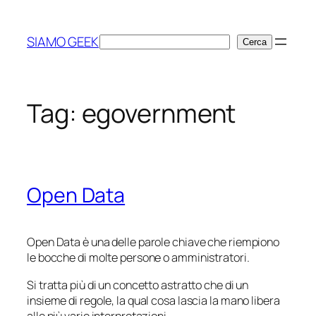
Vai
al
SIAMO GEEK
Cerca
Cerca
contenuto
Tag:
egovernment
Open Data
Open Data è una delle parole chiave che riempiono
le bocche di molte persone o amministratori.
Si tratta più di un concetto astratto che di un
insieme di regole, la qual cosa lascia la mano libera
alle più varie interpretazioni.