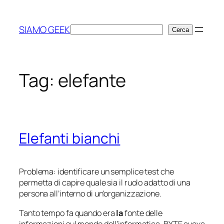
Vai
al
SIAMO GEEK
Cerca
Cerca
contenuto
Tag:
elefante
Elefanti bianchi
Problema: identificare un semplice test che
permetta di capire quale sia il ruolo adatto di una
persona all’interno di un’organizzazione.
Tanto tempo fa quando era
la
fonte delle
informazioni sul mondo dell’informatica, BYTE aveva