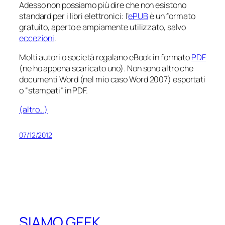
Adesso non possiamo più dire che non esistono
standard per i libri elettronici: l’
ePUB
è un formato
gratuito, aperto e ampiamente utilizzato, salvo
eccezioni
.
Molti autori o società regalano eBook in formato
PDF
(ne ho appena scaricato uno). Non sono altro che
documenti Word (nel mio caso Word 2007) esportati
o “stampati” in PDF.
(altro…)
07/12/2012
SIAMO GEEK