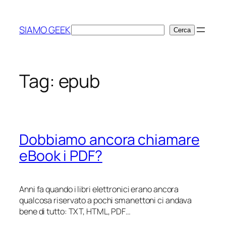
Vai
al
SIAMO GEEK
Cerca
Cerca
contenuto
Tag:
epub
Dobbiamo ancora chiamare
eBook i PDF?
Anni fa quando i libri elettronici erano ancora
qualcosa riservato a pochi smanettoni ci andava
bene di tutto: TXT, HTML, PDF…