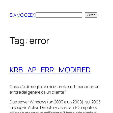
Vai
al
SIAMO GEEK
Cerca
Cerca
contenuto
Tag:
error
KRB_AP_ERR_MODIFIED
Cosa c’è di meglio che iniziare la settimana con un
errore del genere da un cliente?
Due server Windows (un 2003 e un 2008), sul 2003
la snap-in
Active Directory Users and Computers
all’avvio mostra un bell’errore “Nome principale di