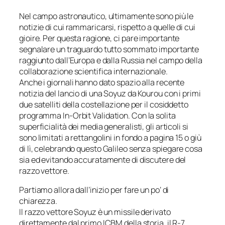
Nel campo astronautico, ultimamente sono più le
notizie di cui rammaricarsi, rispetto a quelle di cui
gioire. Per questa ragione, ci pare importante
segnalare un traguardo tutto sommato importante
raggiunto dall’Europa e dalla Russia nel campo della
collaborazione scientifica internazionale.
Anche i giornali hanno dato spazio alla recente
notizia del lancio di una Soyuz da Kourou con i primi
due satelliti della costellazione per il cosiddetto
programma
In-Orbit Validation
. Con la solita
superficialità dei media generalisti, gli articoli si
sono limitati a rettangolini in fondo a pagina 15 o giù
di lì, celebrando questo
Galileo
senza spiegare cosa
sia ed evitando accuratamente di discutere del
razzo vettore.
Partiamo allora dall’inizio per fare un po’ di
chiarezza.
Il razzo vettore Soyuz è un missile derivato
direttamente dal primo ICBM della storia, il R-7