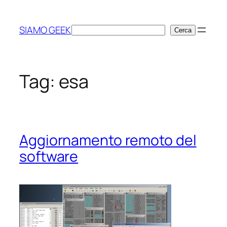
Vai
al
SIAMO GEEK
Cerca
Cerca
contenuto
Tag:
esa
Aggiornamento remoto del
software