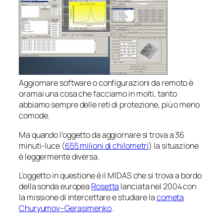
Aggiornare software o configurazioni da remoto è
oramai una cosa che facciamo in molti, tanto
abbiamo sempre delle reti di protezione, più o meno
comode.
Ma quando l’oggetto da aggiornare si trova a 36
minuti-luce (
655 milioni di chilometri
) la situazione
è leggermente diversa.
L’oggetto in questione è il MIDAS che si trova a bordo
della sonda europea
Rosetta
lanciata nel 2004 con
la missione di intercettare e studiare la
cometa
Churyumov–Gerasimenko
.