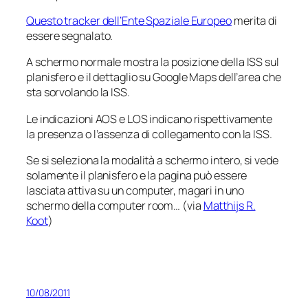
Questo tracker dell’Ente Spaziale Europeo
merita di
essere segnalato.
A schermo normale mostra la posizione della ISS sul
planisfero e il dettaglio su Google Maps dell’area che
sta sorvolando la ISS.
Le indicazioni AOS e LOS indicano rispettivamente
la presenza o l’assenza di collegamento con la ISS.
Se si seleziona la modalità a schermo intero, si vede
solamente il planisfero e la pagina può essere
lasciata attiva su un computer, magari in uno
schermo della computer room… (via
Matthijs R.
Koot
)
10/08/2011