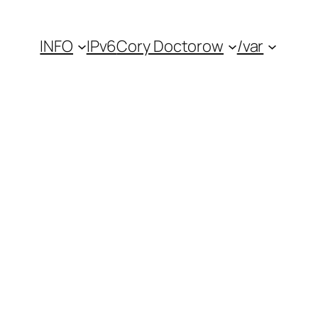
INFO
IPv6
Cory Doctorow
/var