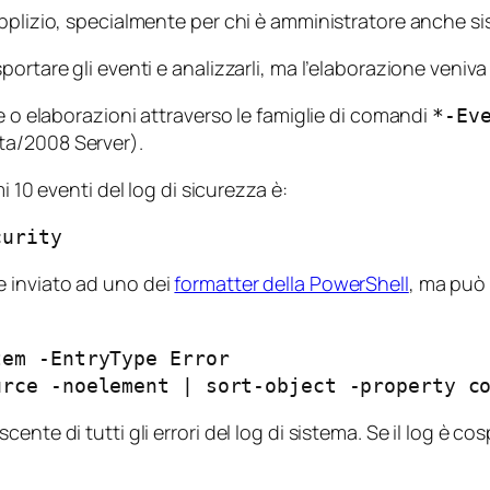
pplizio, specialmente per chi è amministratore anche si
rtare gli eventi e analizzarli, ma l’elaborazione veniva 
e o elaborazioni attraverso le famiglie di comandi
*-Ev
sta/2008 Server).
i 10 eventi del log di sicurezza è:
curity
 inviato ad uno dei
formatter della PowerShell
, ma può
tem -EntryType Error
urce -noelement | sort-object -property c
ente di tutti gli errori del log di sistema. Se il log è 