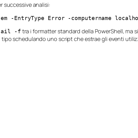
er successive analisi:
tem -EntryType Error -computername localh
tra i formatter standard della PowerShell, ma si
tail -f
o tipo schedulando uno script che estrae gli eventi util