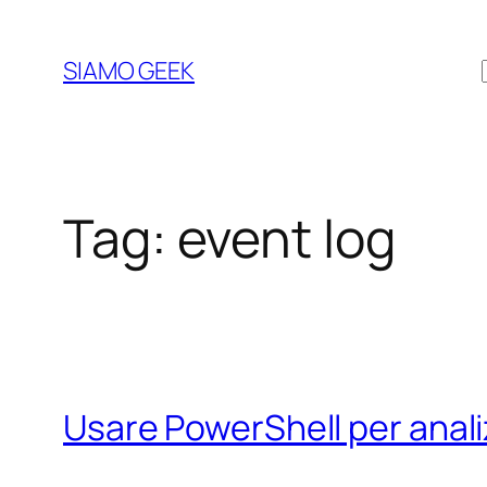
Vai
al
SIAMO GEEK
contenuto
Tag:
event log
Usare PowerShell per analiz