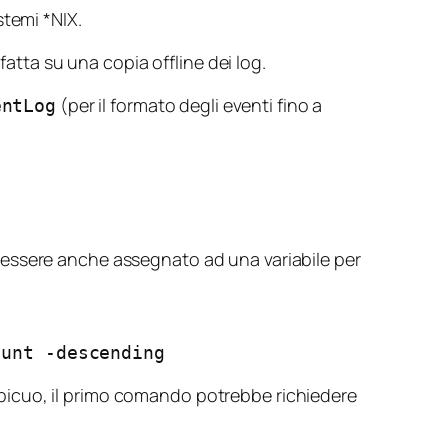
stemi *NIX.
fatta su una copia offline dei log.
(per il formato degli eventi fino a
entLog
 essere anche assegnato ad una variabile per
ount -descending
cospicuo, il primo comando potrebbe richiedere