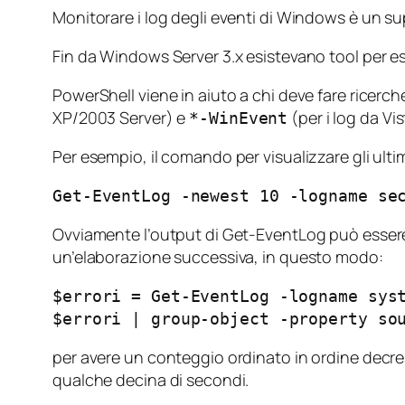
Monitorare i log degli eventi di Windows è un su
Fin da Windows Server 3.x esistevano tool per espo
PowerShell viene in aiuto a chi deve fare ricerch
XP/2003 Server) e
(per i log da Vi
*-WinEvent
Per esempio, il comando per visualizzare gli ultim
Get-EventLog -newest 10 -logname se
Ovviamente l’output di Get-EventLog può essere
un’elaborazione successiva, in questo modo:
$errori = Get-EventLog -logname sys
$errori | group-object -property so
per avere un conteggio ordinato in ordine decresc
qualche decina di secondi.