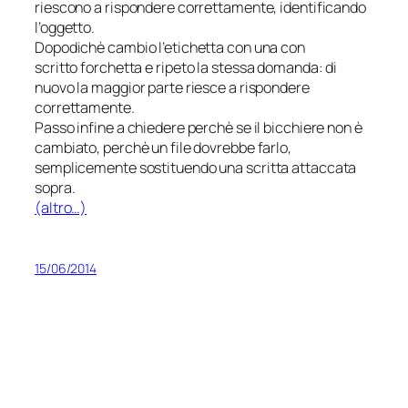
riescono a rispondere correttamente, identificando
l’oggetto.
Dopodichè cambio l’etichetta con una con
scritto
forchetta
e ripeto la stessa domanda: di
nuovo la maggior parte riesce a rispondere
correttamente.
Passo infine a chiedere perchè se il bicchiere non è
cambiato, perchè un file dovrebbe farlo,
semplicemente sostituendo una
scritta
attaccata
sopra.
(altro…)
15/06/2014