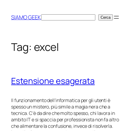
Vai
al
SIAMO GEEK
Cerca
Cerca
contenuto
Tag:
excel
Estensione esagerata
Il funzionamento dell’informatica per gli utenti è
spesso un mistero, più simile a magia nera che a
tecnica. C’è da dire che molto spesso, chi lavora in
ambito IT e si spaccia per
professionista
non fa altro
che alimentare la confusione, invece di risolverla.