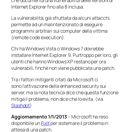
che documenta una vulnerabilità delle versioni di
Internet Explorer fino alla 8 inclusa.
La vulnerabilità, già sfruttata da alcuni attacchi,
permette ad un malintenzionato di eseguire
programmi arbitrari sul computer della vittima
(
remote code execution
).
Chi ha Windows Vista o Windows 7 dovrebbe
installare Internet Explorer 9. Purtroppo per loro, gli
utenti che hanno Windows XP restano per ora
vulnerabili, finché non viene pubblicata una
patch
.
Tra i fattori mitiganti citati da Microsoft ci
sono l’attivazione della
enhanced security
sui
server, ma la nota tecnica dice che questa funzione
mitiga il problema, non dice che lo evita. (via
Slashdot
)
Aggiornamento 1/1/2013
– Microsoft ha reso
disponibile un
FixIt
per sistemare il problema in
attesa di una patch.