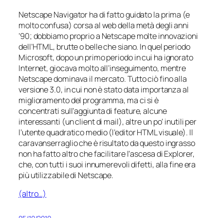
Netscape Navigator ha di fatto guidato la prima (e
molto confusa) corsa al web della metà degli anni
’90; dobbiamo proprio a Netscape molte innovazioni
dell’HTML, brutte o belle che siano. In quel periodo
Microsoft, dopo un primo periodo in cui ha ignorato
Internet, giocava molto all’inseguimento, mentre
Netscape dominava il mercato. Tutto ciò fino alla
versione 3.0, in cui non è stato data importanza al
miglioramento del programma, ma ci si è
concentrati sull’aggiunta di
feature
, alcune
interessanti (un client di mail), altre un po’ inutili per
l’utente quadratico medio (l’editor HTML visuale). Il
caravanserraglio che è risultato da questo ingrasso
non ha fatto altro che facilitare l’ascesa di Explorer,
che, con tutti i suoi innumerevoli difetti, alla fine era
più utilizzabile di Netscape.
(altro…)