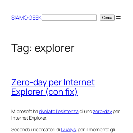
Vai
al
SIAMO GEEK
Cerca
Cerca
contenuto
Tag:
explorer
Zero-day per Internet
Explorer (con fix)
Microsoft ha
rivelato l’esistenza
di uno
zero-day
per
Internet Explorer.
Secondo i ricercatori di
Qualys
, per il momento gli