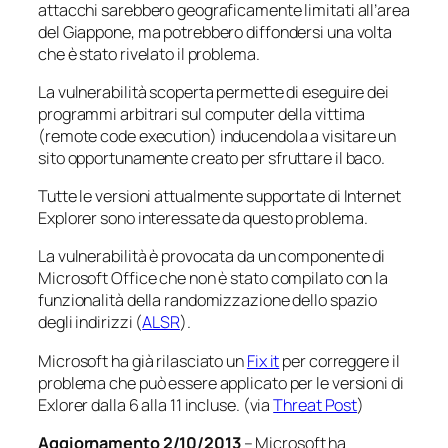
attacchi sarebbero geograficamente limitati all’area
del Giappone, ma potrebbero diffondersi una volta
che è stato rivelato il problema.
La vulnerabilità scoperta permette di eseguire dei
programmi arbitrari sul computer della vittima
(
remote code execution
) inducendola a visitare un
sito opportunamente creato per sfruttare il baco.
Tutte le versioni attualmente supportate di Internet
Explorer sono interessate da questo problema.
La vulnerabilità è provocata da un componente di
Microsoft Office che non è stato compilato con la
funzionalità della randomizzazione dello spazio
degli indirizzi (
ALSR
).
Microsoft ha già rilasciato un
Fix it
per correggere il
problema che può essere applicato per le versioni di
Exlorer dalla 6 alla 11 incluse. (via
Threat Post
)
Aggiornamento 2/10/2013
– Microsoft ha