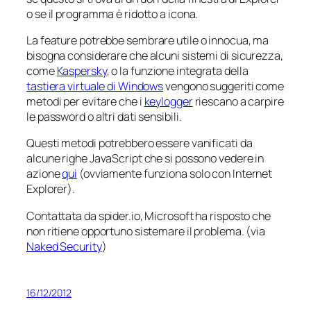
o se il programma è ridotto a icona.
La
feature
potrebbe sembrare utile o innocua, ma
bisogna considerare che alcuni sistemi di sicurezza,
come
Kaspersky
, o la funzione integrata della
tastiera virtuale di Windows
vengono suggeriti come
metodi per evitare che i
keylogger
riescano a carpire
le password o altri dati sensibili.
Questi metodi potrebbero essere vanificati da
alcune righe JavaScript che si possono vedere in
azione
qui
(ovviamente funziona solo con Internet
Explorer).
Contattata da spider.io, Microsoft ha risposto che
non ritiene opportuno sistemare il problema. (via
Naked Security
)
16/12/2012