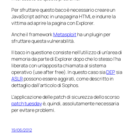
Per sfruttare questo baco è necessario creare un
JavaScript ad hoc in una pagina HTML e indurre la
vittima ad aprire la pagina con Explorer.
Anche il framework
Metasploit
ha un plugin per
sfruttare questa vulnerabilità.
Il baco in questione consiste nell’utilizzo di un’area di
memoria da parte di Explorer dopo che lo stesso l’ha
liberata con un’apposita chiamata al sistema
operativo (
use after free
). In questo caso sia
DEP
sia
ASLR
possono essere aggirati, come descritto in
dettaglio dall’articolo di Sophos.
L’applicazione delle patch di sicurezza dello scorso
patch tuesday
è, quindi, assolutamente necessaria
per evitare problemi.
19/06/2012