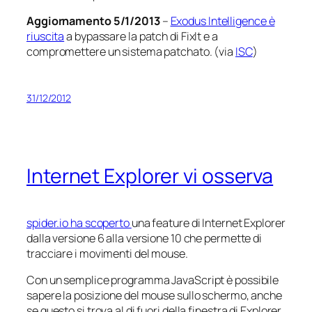
Aggiornamento 5/1/2013
–
Exodus Intelligence è
riuscita
a bypassare la patch di FixIt e a
compromettere un sistema patchato. (via
ISC
)
31/12/2012
Internet Explorer vi osserva
spider.io ha scoperto
una
feature
di Internet Explorer
dalla versione 6 alla versione 10 che permette di
tracciare i movimenti del mouse.
Con un semplice programma JavaScript è possibile
sapere la posizione del mouse sullo schermo, anche
se questo si trova al di fuori della finestra di Explorer