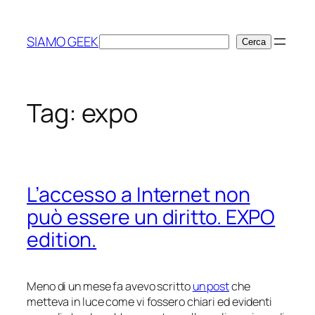
Vai
al
SIAMO GEEK
Cerca
Cerca
contenuto
Tag:
expo
L’accesso a Internet non
può essere un diritto. EXPO
edition.
Meno di un mese fa avevo scritto
un post
che
metteva in luce come vi fossero chiari ed evidenti