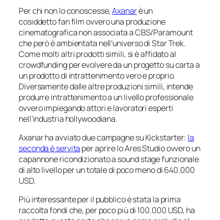
Per chi non lo conoscesse,
Axanar
è un
cosiddetto
fan film
ovvero una produzione
cinematografica non associata a CBS/Paramount
che però è ambientata nell’universo di Star Trek.
Come molti altri prodotti simili, si è affidato al
crowdfunding per evolvere da un progetto su carta a
un prodotto di intrattenimento vero e proprio.
Diversamente dalle altre produzioni simili, intende
produrre intrattenimento a un livello
professionale
ovvero impiegando attori e lavoratori esperti
nell’industria hollywoodiana.
Axanar ha avviato due campagne su Kickstarter:
la
seconda è servita
per aprire lo
Ares Studio
ovvero un
capannone ricondizionato a
sound stage
funzionale
di alto livello per un totale di poco meno di 640.000
USD.
Più interessante per il pubblico è stata la prima
raccolta fondi che, per poco più di 100.000 USD, ha