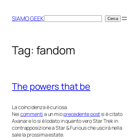
Vai
al
SIAMO GEEK
Cerca
Cerca
contenuto
Tag:
fandom
The powers that be
La coincidenza è curiosa.
Nei
commenti
a un mio
precedente post
si è citato
Axanar
e lo si è lodato in quanto
vero
Star Trek in
contrapposizione a
Star & Furious
che uscirà nella
sale la prossima estate.