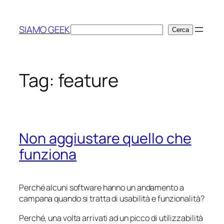
Vai
al
SIAMO GEEK
Cerca
Cerca
contenuto
Tag:
feature
Non aggiustare quello che
funziona
Perché alcuni software hanno un andamento a
campana quando si tratta di usabilità e funzionalità?
Perché, una volta arrivati ad un picco di utilizzabilità