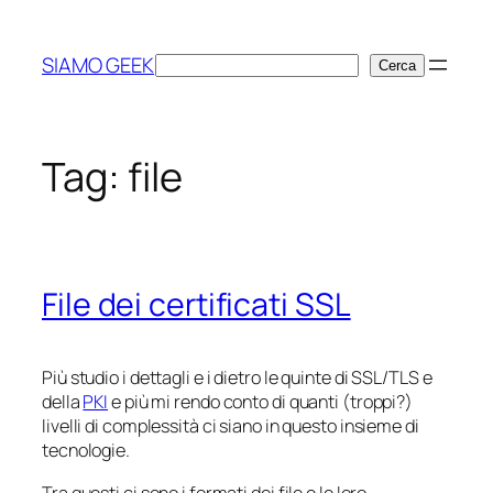
Vai
al
SIAMO GEEK
Cerca
Cerca
contenuto
Tag:
file
File dei certificati SSL
Più studio i dettagli e i
dietro le quinte
di SSL/TLS e
della
PKI
e più mi rendo conto di quanti (troppi?)
livelli di complessità ci siano in questo insieme di
tecnologie.
Tra questi ci sono i formati dei file e le loro