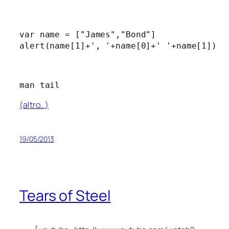
var name = ["James","Bond"]

alert(name[1]+', '+name[0]+' '+name[1])
man tail
(altro…)
19/05/2013
Tears of Steel