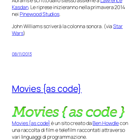
Abrams e scritto dallo stesso assieme a
Lawrence
Kasdan
. Le riprese inizieranno nella primavera 2014
nei
Pinewood Studios
.
John Williams scriverà la colonna sonora. (via
Star
Wars
)
08/11/2013
Movies {as code}
Movies {as code}
è un sito creato da
Ben Howdle
con
una raccolta di film e telefilm raccontati attraverso
vari linguaggi di programmazione.