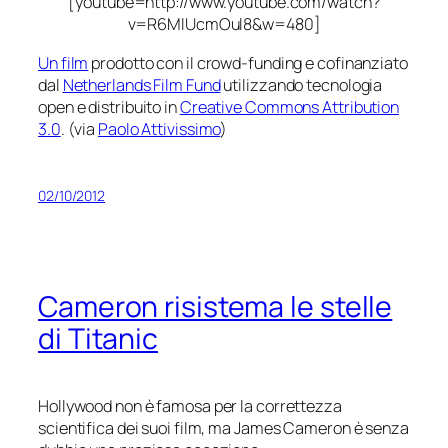
[youtube=http://www.youtube.com/watch?
v=R6MlUcmOul8&w=480]
Un film
prodotto con il crowd-funding e cofinanziato
dal
Netherlands Film Fund
utilizzando tecnologia
open e distribuito in
Creative Commons Attribution
3.0
. (via
Paolo Attivissimo
)
02/10/2012
Cameron risistema le stelle
di Titanic
Hollywood non è famosa per la correttezza
scientifica dei suoi film, ma James Cameron è senza