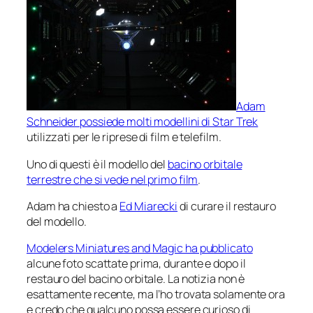
Adam
Schneider possiede molti modellini di Star Trek
utilizzati per le riprese di film e telefilm.
Uno di questi è il modello del
bacino orbitale
terrestre che si vede nel primo film
.
Adam ha chiesto a
Ed Miarecki
di curare il restauro
del modello.
Modelers Miniatures and Magic ha pubblicato
alcune foto scattate prima, durante e dopo il
restauro del bacino orbitale. La notizia non è
esattamente recente, ma l’ho trovata solamente ora
e credo che qualcuno possa essere curioso di