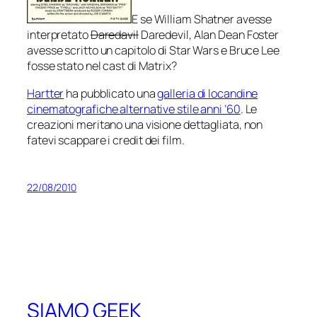
E se William Shatner avesse
interpretato
Daredavil
Daredevil, Alan Dean Foster
avesse scritto un capitolo di Star Wars e Bruce Lee
fosse stato nel cast di Matrix?
Hartter
ha pubblicato una
galleria di locandine
cinematografiche alternative stile anni ’60
. Le
creazioni meritano una visione dettagliata, non
fatevi scappare i
credit
dei film.
22/08/2010
SIAMO GEEK