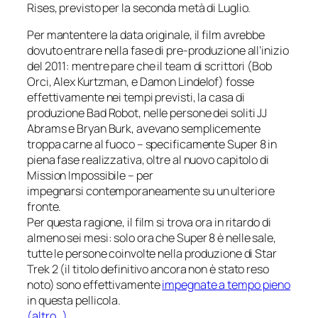
Rises
, previsto per la seconda metà di Luglio.
Per mantentere la data originale, il film avrebbe
dovuto entrare nella fase di pre-produzione all’inizio
del 2011: mentre pare che il team di scrittori (Bob
Orci, Alex Kurtzman, e Damon Lindelof) fosse
effettivamente nei tempi previsti, la casa di
produzione
Bad Robot
, nelle persone dei soliti JJ
Abrams e Bryan Burk, avevano semplicemente
troppa carne al fuoco – specificamente
Super 8
in
piena fase realizzativa, oltre al nuovo capitolo di
Mission Impossibile
– per
impegnarsi contemporaneamente su un ulteriore
fronte.
Per questa ragione, il film si trova ora in ritardo di
almeno sei mesi: solo ora che
Super 8
è nelle sale,
tutte le persone coinvolte nella produzione di
Star
Trek 2
(il titolo definitivo ancora non è stato reso
noto) sono effettivamente
impegnate a tempo pieno
in questa pellicola.
(altro…)