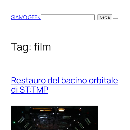
Vai
al
SIAMO GEEK
Cerca
Cerca
contenuto
Tag:
film
Restauro del bacino orbitale
di ST:TMP