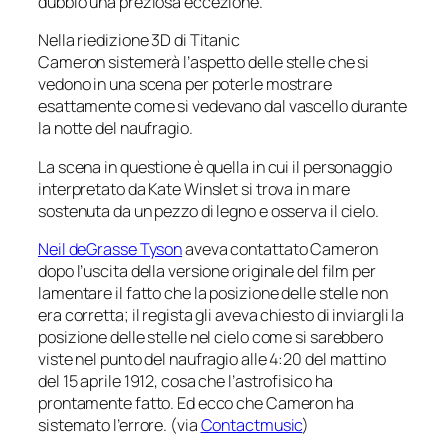
dubbio una preziosa eccezione.
Nella riedizione 3D di Titanic
Cameron sistemerà l’aspetto delle stelle che si
vedono in una scena per poterle mostrare
esattamente come si vedevano dal vascello durante
la notte del naufragio.
La scena in questione è quella in cui il personaggio
interpretato da Kate Winslet si trova in mare
sostenuta da un pezzo di legno e osserva il cielo.
Neil deGrasse Tyson
aveva contattato Cameron
dopo l’uscita della versione originale del film per
lamentare il fatto che la posizione delle stelle non
era corretta; il regista gli aveva chiesto di inviargli la
posizione delle stelle nel cielo come si sarebbero
viste nel punto del naufragio alle 4:20 del mattino
del 15 aprile 1912, cosa che l’astrofisico ha
prontamente fatto. Ed ecco che Cameron ha
sistemato l’errore. (via
Contactmusic
)