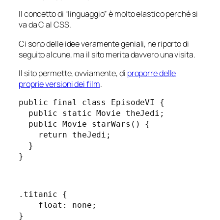
Il concetto di “linguaggio” è molto elastico perché si
va da C al CSS.
Ci sono delle idee veramente geniali, ne riporto di
seguito alcune, ma il sito merita davvero una visita.
Il sito permette, ovviamente, di
proporre delle
proprie versioni dei film
.
public final class EpisodeVI {

  public static Movie theJedi;

  public Movie starWars() {

    return theJedi;

  }

}
.titanic {

    float: none;

}