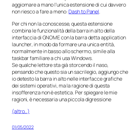
aggiornare a mano l’unica estensione di cui davvero
non riesco a fare a meno:
Dash to Panel
.
Per chi non la conoscesse, questa estensione
combina le funzionalità della barra in alto della
interfaccia di GNOME con la barra detta
application
launcher
, in modo da formare una unica entità,
normalmente in basso allo schermo, simile alla
taskbar
familiare a chi usa Windows.
Se qualche lettore sta già storcendo il naso,
pensando che questo sia un sacrilegio, aggiungo che
io
detesto
la barra in alto nelle interfacce grafiche
dei sistemi operativi, ma la ragione di questa
insofferenza non è estetica. Per spiegare le mie
ragioni, è necessaria una piccola digressione
(altro…)
01/05/2022