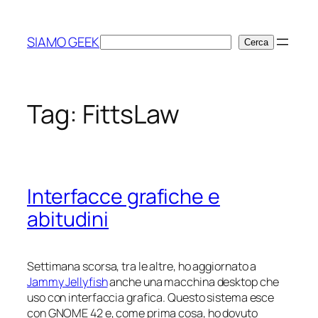
Vai
al
SIAMO GEEK
Cerca
Cerca
contenuto
Tag:
FittsLaw
Interfacce grafiche e
abitudini
Settimana scorsa, tra le altre, ho aggiornato a
Jammy Jellyfish
anche una macchina desktop che
uso con interfaccia grafica. Questo sistema esce
con GNOME 42 e, come prima cosa, ho dovuto