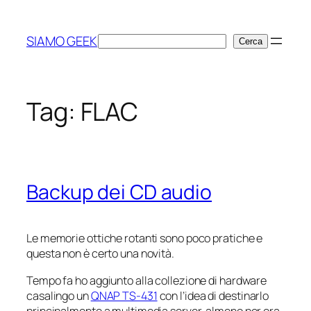
Vai
al
SIAMO GEEK
Cerca
Cerca
contenuto
Tag:
FLAC
Backup dei CD audio
Le memorie ottiche rotanti sono poco pratiche e
questa non è certo una novità.
Tempo fa ho aggiunto alla collezione di hardware
casalingo un
QNAP TS-431
con l’idea di destinarlo
principalmente a multimedia server, almeno per ora.