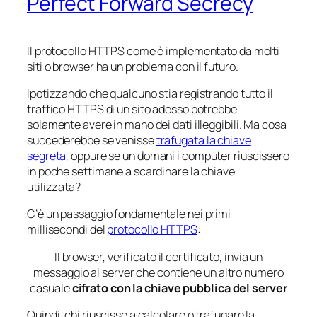
Perfect Forward Secrecy
Il protocollo HTTPS come è implementato da molti
siti o browser ha un problema con il futuro.
Ipotizzando che qualcuno stia registrando tutto il
traffico HTTPS di un sito adesso potrebbe
solamente avere in mano dei dati illeggibili. Ma cosa
succederebbe se venisse
trafugata la chiave
segreta
, oppure se un domani i computer riuscissero
in poche settimane a scardinare la chiave
utilizzata?
C’è un passaggio fondamentale nei primi
millisecondi del
protocollo HTTPS
:
Il browser, verificato il certificato, invia un
messaggio al server che contiene un altro numero
casuale
cifrato con la chiave pubblica del server
Quindi, chi riuscisse a calcolare o trafugare la