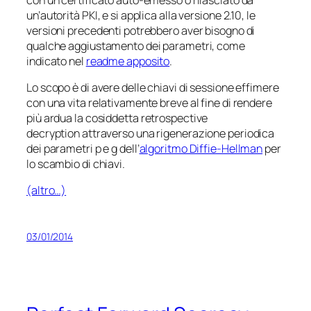
un’autorità PKI, e si applica alla versione 2.10, le
versioni precedenti potrebbero aver bisogno di
qualche aggiustamento dei parametri, come
indicato nel
readme
apposito
.
Lo scopo è di avere delle chiavi di sessione effimere
con una vita relativamente breve al fine di rendere
più ardua la cosiddetta
retrospective
decryption
attraverso una rigenerazione periodica
dei parametri
p
e
g
dell’
algoritmo Diffie-Hellman
per
lo scambio di chiavi.
(altro…)
03/01/2014