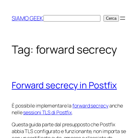
Vai
al
SIAMO GEEK
Cerca
Cerca
contenuto
Tag:
forward secrecy
Forward secrecy in Postfix
È possibile implementare la
forward secrecy
anche
nelle
sessioni TLS di Postfix
.
Questa guida parte dal presupposto che Postfix
abbia TLS configurato e funzionante, non importa se
con un certificato auto-emesso o rilasciato da