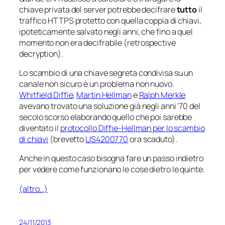
chiave privata del server potrebbe decifrare
tutto
il
traffico HTTPS protetto con quella coppia di chiavi,
ipoteticamente salvato negli anni, che fino a quel
momento non era decifrabile (
retrospective
decryption
).
Lo scambio di una chiave segreta condivisa su un
canale non sicuro è un problema non nuovo.
Whitfield Diffie
,
Martin Hellman
e
Ralph Merkle
avevano trovato una soluzione già negli anni ’70 del
secolo scorso elaborando quello che poi sarebbe
diventato il
protocollo Diffie-Hellman per lo scambio
di chiavi
(brevetto
US4200770
ora scaduto).
Anche in questo caso bisogna fare un passo indietro
per vedere come funzionano le cose dietro le quinte.
(altro…)
24/11/2013