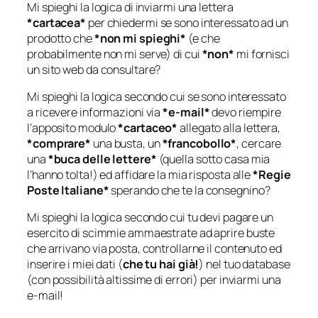
Mi spieghi la logica di inviarmi una lettera
*cartacea*
per chiedermi se sono interessato ad un
prodotto che
*non mi spieghi*
(e che
probabilmente non mi serve) di cui
*non*
mi fornisci
un sito web da consultare?
Mi spieghi la logica secondo cui se sono interessato
a ricevere informazioni via
*e-mail*
devo riempire
l’apposito modulo
*cartaceo*
allegato alla lettera,
*comprare*
una busta, un
*francobollo*
, cercare
una
*buca delle lettere*
(quella sotto casa mia
l’hanno tolta!) ed affidare la mia risposta alle
*Regie
Poste Italiane*
sperando che te la consegnino?
Mi spieghi la logica secondo cui tu devi pagare un
esercito di scimmie ammaestrate ad aprire buste
che arrivano via posta, controllarne il contenuto ed
inserire i miei dati (
che tu hai già!
) nel tuo database
(con possibilità altissime di errori) per inviarmi una
e-mail!