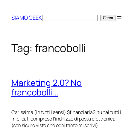
Vai
al
SIAMO GEEK
Cerca
Cerca
contenuto
Tag:
francobolli
Marketing 2.0? No
francobolli…
Carissima (in tutti i sensi)
$finanziaria$
, tu hai tutti i
miei dati compreso l’indirizzo di posta elettronica
(son sicuro visto che ogni tanto mi scrivi).