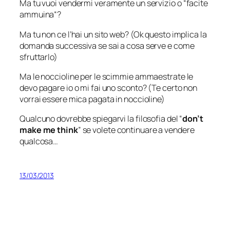
Ma tu vuoi vendermi veramente un servizio o “
facite
ammuina
“?
Ma tu non ce l’hai un sito web? (Ok questo implica la
domanda successiva se sai a cosa serve e come
sfruttarlo)
Ma le noccioline per le scimmie ammaestrate le
devo pagare io o mi fai uno sconto? (Te certo non
vorrai essere mica pagata in noccioline)
Qualcuno dovrebbe spiegarvi la filosofia del “
don’t
make me think
” se volete continuare a vendere
qualcosa…
13/03/2013