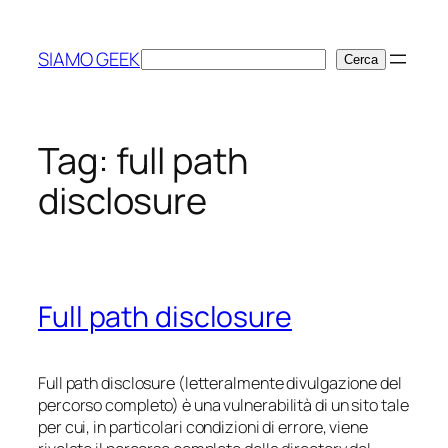
Vai
al
SIAMO GEEK
Cerca
Cerca
contenuto
Tag:
full path
disclosure
Full path disclosure
Full path disclosure (letteralmente divulgazione del
percorso completo) è una vulnerabilità di un sito tale
per cui, in particolari condizioni di errore, viene