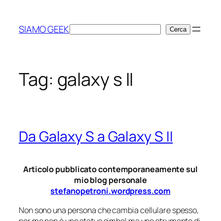
Vai
al
SIAMO GEEK
Cerca
Cerca
contenuto
Tag:
galaxy s II
Da Galaxy S a Galaxy S II
Articolo pubblicato contemporaneamente sul
mio blog personale
stefanopetroni.wordpress.com
Non sono una persona che cambia cellulare spesso,
per me non è uno status simbol ma uno strumento di