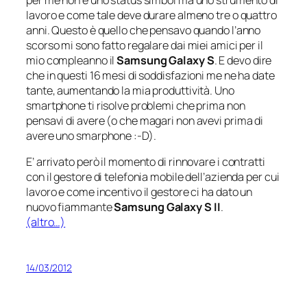
lavoro e come tale deve durare almeno tre o quattro
anni. Questo è quello che pensavo quando l’anno
scorso mi sono fatto regalare dai miei amici per il
mio compleanno il
Samsung Galaxy S
. E devo dire
che in questi 16 mesi di soddisfazioni me ne ha date
tante, aumentando la mia produttività. Uno
smartphone ti risolve problemi che prima non
pensavi di avere (
o che magari non avevi prima di
avere uno smarphone
:-D).
E’ arrivato però il momento di rinnovare i contratti
con il gestore di telefonia mobile dell’azienda per cui
lavoro e come incentivo il gestore ci ha dato un
nuovo fiammante
Samsung Galaxy S II
.
(altro…)
14/03/2012