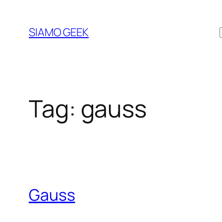
Vai
al
SIAMO GEEK
contenuto
Tag:
gauss
Gauss