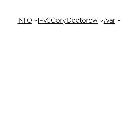
INFO
IPv6
Cory Doctorow
/var