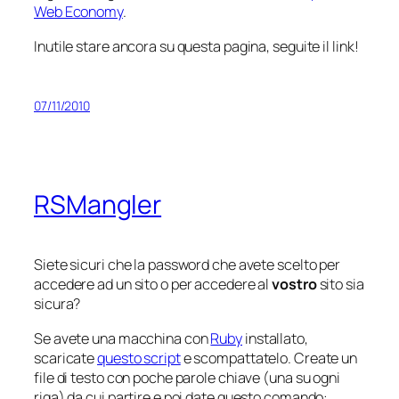
Web Economy
.
Inutile stare ancora su questa pagina, seguite il link!
07/11/2010
RSMangler
Siete sicuri che la password che avete scelto per
accedere ad un sito o per accedere al
vostro
sito sia
sicura?
Se avete una macchina con
Ruby
installato,
scaricate
questo script
e scompattatelo. Create un
file di testo con poche parole chiave (una su ogni
riga) da cui partire e poi date questo comando: