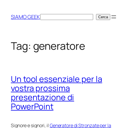
Vai
al
SIAMO GEEK
Cerca
Cerca
contenuto
Tag:
generatore
Un tool essenziale per la
vostra prossima
presentazione di
PowerPoint
Signore e signori, il
Generatore di Stronzate per la