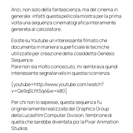
Anzi, non solo della fantascienza, ma del cinema in
generale: infatti questa pellicola mostra per la prima
volta una sequenza cinematografica interamente
genereta al calcolatore.
Esiste su Youtube un interessante filmato che
documenta in maniera superficiale le tecniche
utilizzate per creazione della cosiddetta
Genesis
Sequence
.
Pare non sia molto conosciuto, mi sembrava quindi
interessante segnalarvelo in questa ricorrenza.
[youtube=http://www.youtube.com/watch?
v=Qe9qSLYK5q4&w=480]
Per chi non lo sapesse, questa sequenza fu
originariamente realizzata dal
Graphics Group
della
Lucasfilm Computer Division
, l’embrione di
quella che sarebbe diventata poi la
Pixar Animation
Studios
.