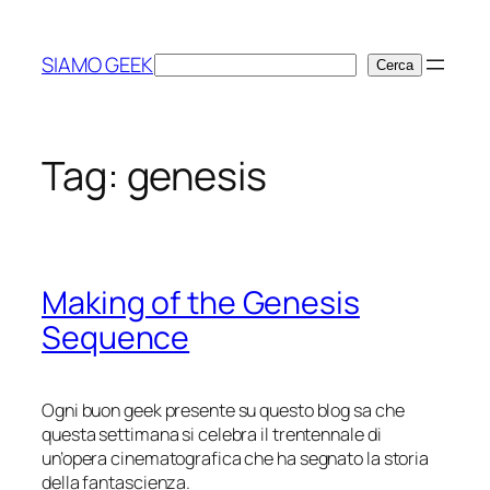
Vai
al
SIAMO GEEK
Cerca
Cerca
contenuto
Tag:
genesis
Making of the Genesis
Sequence
Ogni buon geek presente su questo blog sa che
questa settimana si celebra il trentennale di
un’opera cinematografica che ha segnato la storia
della fantascienza.