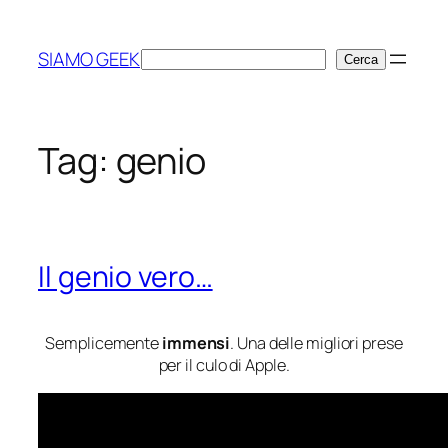
Vai
al
SIAMO GEEK
Cerca
Cerca
contenuto
Tag:
genio
Il genio vero…
Semplicemente
immensi
. Una delle migliori prese
per il culo di Apple.