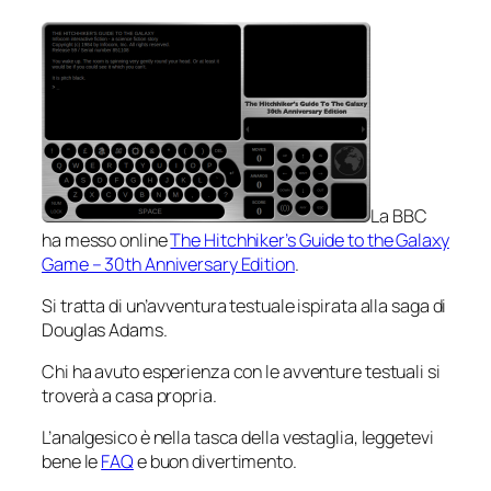
La BBC
ha messo online
The Hitchhiker’s Guide to the Galaxy
Game – 30th Anniversary Edition
.
Si tratta di un’avventura testuale ispirata alla saga di
Douglas Adams.
Chi ha avuto esperienza con le avventure testuali si
troverà a casa propria.
L’analgesico è nella tasca della vestaglia, leggetevi
bene le
FAQ
e buon divertimento.