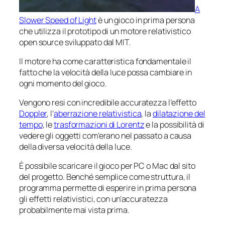
A
Slower Speed of Light
è un gioco in prima persona
che utilizza il prototipo di un motore relativistico
open source sviluppato dal MIT.
Il motore ha come caratteristica fondamentale il
fatto che la velocità della luce possa cambiare in
ogni momento del gioco.
Vengono resi con incredibile accuratezza l’effetto
Doppler
, l’
aberrazione relativistica
, la
dilatazione del
tempo
, le
trasformazioni di Lorentz
e la possibilità di
vedere gli oggetti com’erano nel passato a causa
della diversa velocità della luce.
È possibile scaricare il gioco per PC o Mac dal sito
del progetto. Benché semplice come struttura, il
programma permette di esperire in prima persona
gli effetti relativistici, con un’accuratezza
probabilmente mai vista prima.