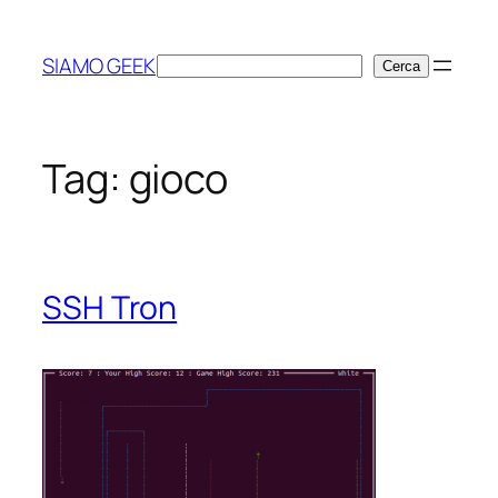
Vai
al
SIAMO GEEK
Cerca
Cerca
contenuto
Tag:
gioco
SSH Tron