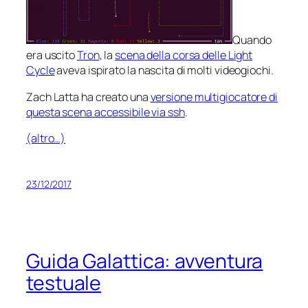
Quando
era uscito
Tron
, la
scena della corsa delle
Light
Cycle
aveva ispirato la nascita di molti videogiochi.
Zach Latta ha creato una
versione multigiocatore di
questa scena accessibile via ssh
.
(altro…)
23/12/2017
Guida Galattica: avventura
testuale