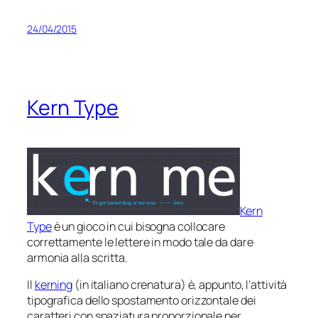
24/04/2015
Kern Type
Kern
Type
è un gioco in cui bisogna collocare
correttamente le lettere in modo tale da dare
armonia alla scritta.
Il
kerning
(in italiano
crenatura
) è, appunto, l’attività
tipografica dello spostamento orizzontale dei
caratteri con spaziatura proporzionale per