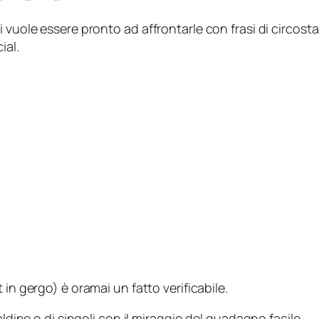
 vuole essere pronto ad affrontarle con frasi di circostan
ial
.
t
in gergo) è oramai un fatto verificabile.
aldine o di singoli con il miraggio del guadagno facile.