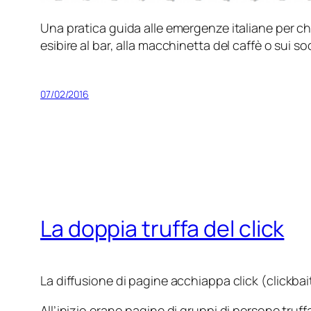
Una pratica guida alle emergenze italiane per chi
esibire al bar, alla macchinetta del caffè o sui
soc
07/02/2016
La doppia truffa del click
La diffusione di pagine acchiappa click (
clickbai
All’inizio erano pagine di gruppi di persone truff