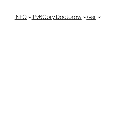
INFO
IPv6
Cory Doctorow
/var