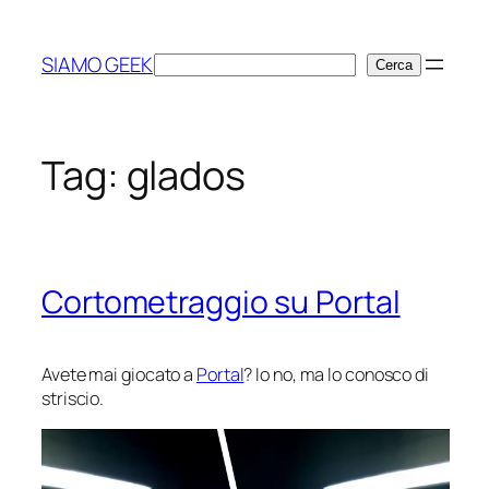
Vai
al
SIAMO GEEK
Cerca
Cerca
contenuto
Tag:
glados
Cortometraggio su Portal
Avete mai giocato a
Portal
? Io no, ma lo conosco di
striscio.