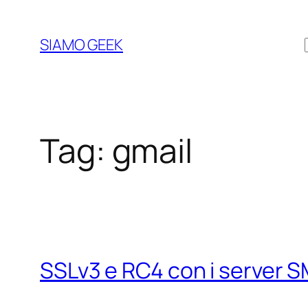
Vai
al
SIAMO GEEK
contenuto
Tag:
gmail
SSLv3 e RC4 con i server 