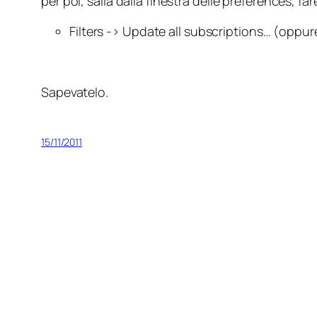
per poi, salla dalla finestra delle preferences, far
Filters
->
Update all subscriptions…
(
oppure
Sapevatelo.
15/11/2011