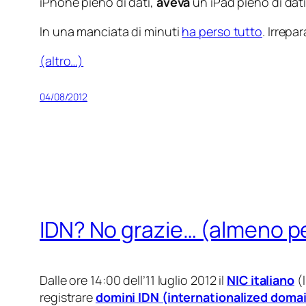
iPhone pieno di dati,
aveva
un iPad pieno di dat
In una manciata di minuti
ha perso tutto
. Irrepa
(altro…)
04/08/2012
IDN? No grazie… (almeno p
Dalle ore 14:00 dell’11 luglio 2012 il
NIC italiano
(l
registrare
domini IDN (internationalized doma