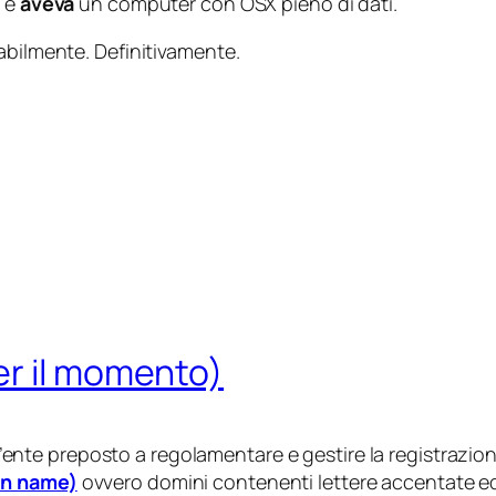
i e
aveva
un computer con OSX pieno di dati.
rabilmente. Definitivamente.
er il momento)
’ente preposto a regolamentare e gestire la registrazio
in name)
ovvero domini contenenti lettere accentate ed 