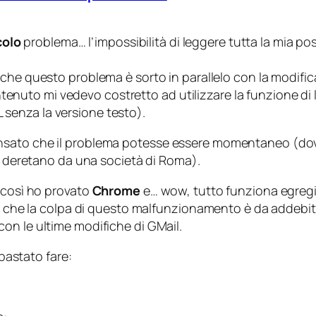
colo
problema… l’impossibilità di leggere tutta la mia po
 che questo problema è sorto in parallelo con la modifica 
contenuto mi vedevo costretto ad utilizzare la funzione di
senza la versione testo
).
nsato che il problema potesse essere momentaneo (
do
il deretano da una società di Roma
).
e così ho provato
Chrome
e… wow, tutto funziona egregi
ne che la colpa di questo malfunzionamento è da addebit
on le ultime modifiche di GMail.
 bastato fare: