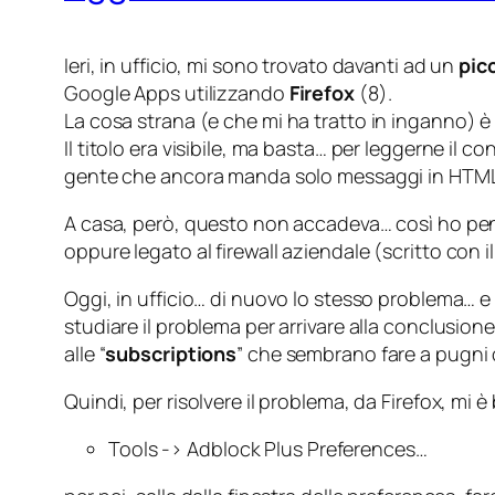
Ieri, in ufficio, mi sono trovato davanti ad un
pic
Google Apps utilizzando
Firefox
(8).
La cosa strana (
e che mi ha tratto in inganno
) è
Il titolo era visibile, ma basta… per leggerne il 
gente che ancora manda solo messaggi in HTML 
A casa, però, questo non accadeva… così ho pe
oppure legato al firewall aziendale (
scritto con 
Oggi, in ufficio… di nuovo lo stesso problema… 
studiare il problema per arrivare alla conclusio
alle “
subscriptions
” che sembrano fare a pugni c
Quindi, per risolvere il problema, da Firefox, mi è
Tools
->
Adblock Plus Preferences…