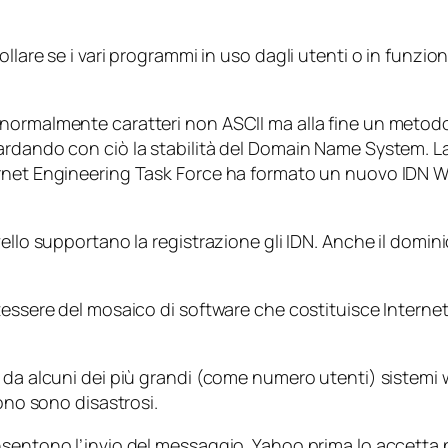
llare se i vari programmi in uso dagli utenti o in funzion
normalmente caratteri non ASCII ma alla fine un metodo 
ardando con ciò la stabilità del Domain Name System. La
ernet Engineering Task Force ha formato un nuovo IDN W
ello supportano la registrazione gli IDN. Anche il dominio
tessere del mosaico di software che costituisce Interne
l da alcuni dei più grandi (come numero utenti) sistem
sono sono disastrosi.
onsentono l’invio del messaggio. Yahoo prima lo accett