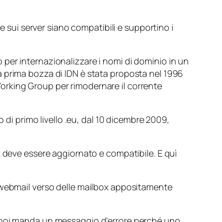
e sui server siano compatibili e supportino i
per internazionalizzare i nomi di dominio in un
 prima bozza di IDN è stata proposta nel 1996
orking Group per rimodernare il corrente
 di primo livello .eu, dal 10 dicembre 2009,
t deve essere aggiornato e compatibile. E quì
i webmail verso delle mailbox appositamente
a poi manda un messaggio d’errore perché uno