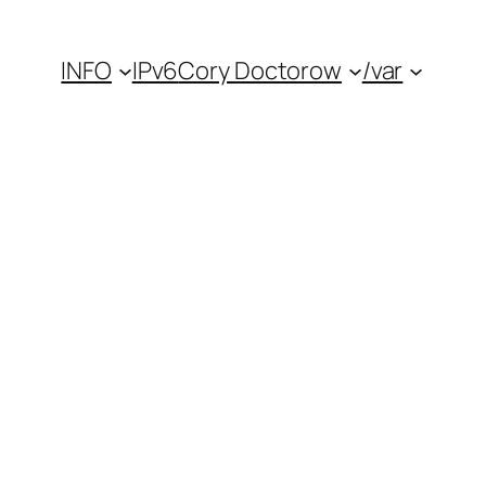
INFO
IPv6
Cory Doctorow
/var