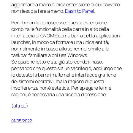
aggiornare a mano l’unica estensione di cui davvero
non riesco a fare a meno:
Dash to Panel
.
Per chi non la conoscesse, questa estensione
combina le funzionalità della barra in alto della
interfaccia di GNOME con la barra detta
application
launcher
, in modo da formare una unica entità,
normalmente in basso allo schermo, simile alla
taskbar
familiare a chi usa Windows.
Se qualche lettore sta già storcendo il naso,
pensando che questo sia un sacrilegio, aggiungo che
io
detesto
la barra in alto nelle interfacce grafiche
dei sistemi operativi, ma la ragione di questa
insofferenza non è estetica. Per spiegare le mie
ragioni, è necessaria una piccola digressione
(altro…)
01/05/2022