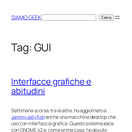
Vai
al
SIAMO GEEK
Cerca
Cerca
contenuto
Tag:
GUI
Interfacce grafiche e
abitudini
Settimana scorsa, tra le altre, ho aggiornato a
Jammy Jellyfish
anche una macchina desktop che
uso con interfaccia grafica. Questo sistema esce
con GNOME 42 e, come prima cosa, ho dovuto