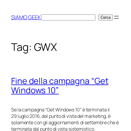
Vai
al
SIAMO GEEK
Cerca
Cerca
contenuto
Tag:
GWX
Fine della campagna “Get
Windows 10”
Se la campagna “Get Windows 10” è terminata il
29 luglio 2016, dal punto di vista del marketing, è
solamente con gli aggiornamenti di settembre che è
terminata dal punto di vista sistemistico.