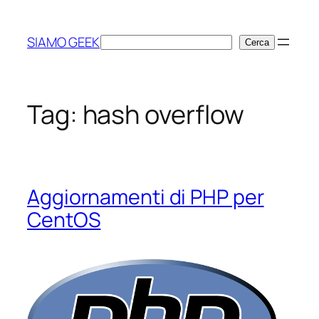
Vai
al
SIAMO GEEK
Cerca
Cerca
contenuto
Tag:
hash overflow
Aggiornamenti di PHP per
CentOS