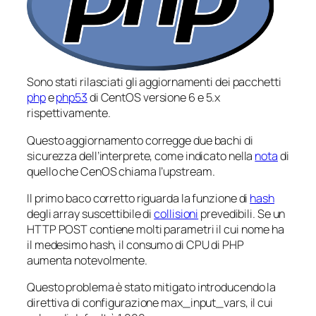
Sono stati rilasciati gli aggiornamenti dei pacchetti
php
e
php53
di CentOS versione 6 e 5.x
rispettivamente.
Questo aggiornamento corregge due bachi di
sicurezza dell’interprete, come indicato nella
nota
di
quello che CenOS chiama l’
upstream
.
Il primo baco corretto riguarda la funzione di
hash
degli array suscettibile di
collisioni
prevedibili. Se un
HTTP POST contiene molti parametri il cui nome ha
il medesimo hash, il consumo di CPU di PHP
aumenta notevolmente.
Questo problema è stato mitigato introducendo la
direttiva di configurazione max_input_vars, il cui