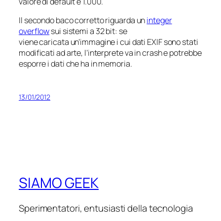
valore di default è 1.000.
Il secondo baco corretto riguarda un
integer
overflow
sui sistemi a 32 bit: se
viene caricata un’immagine i cui dati EXIF sono stati
modificati ad arte, l’interprete va in crash e potrebbe
esporre i dati che ha in memoria.
13/01/2012
SIAMO GEEK
Sperimentatori, entusiasti della tecnologia