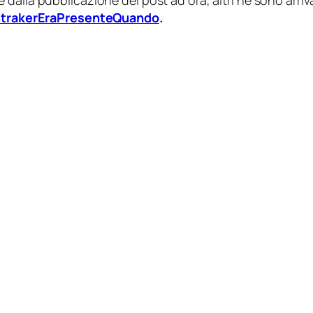
 dalla pubblicazione del post ad ora, altri ne sono arriv
trakerEraPresenteQuando
.