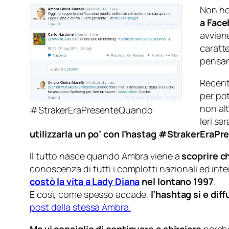
Non ho
a Fac
avviene
caratte
pensan
Recent
per pot
non alt
#StrakerEraPresenteQuando
Ieri se
utilizzarla un po’ con l’hastag #StrakerEra
Il tutto nasce quando Ambra viene a
scoprire c
conoscenza di tutti i complotti nazionali ed inte
costò la vita a Lady Diana
nel lontano 1997
.
E così, come spesso accade,
l’hashtag si e di
post della stessa Ambra.