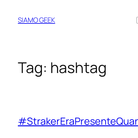
Vai
al
SIAMO GEEK
contenuto
Tag:
hashtag
#StrakerEraPresenteQua