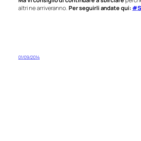
Ma vi consiglio di continuare a sbirciare
perchè
altri ne arriveranno.
Per seguirli andate qui:
#S
01/09/2014