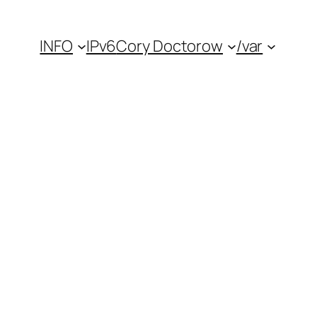
INFO
IPv6
Cory Doctorow
/var