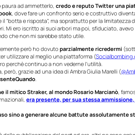
 paura ad ammetterlo,
credo e reputo Twitter una piat
ebook
, dove fare un confronto serio e costruttivo diventa
 il “botta e risposta”, ma soprattutto per la limitatezza 
ri. Mi ero iscritto ai suoi arbori ma poi, sfiduciato, av
do che non mi sarebbe stato utile.
emente però ho dovuto
parzialmente ricredermi
(sott
er utilizzare al meglio una piattaforma (
Socialbombing.
ro perchè continuo a non vederne l’utilità.
ra, però, grazie ad una idea di Ambra Giulia Marelli (
@Amb
PresenteQuando
.
he il mitico Straker, al mondo Rosario Marcianò
, famo
rnazionali,
era presente, per sua stessa ammissione, 
ffuso sino a generare alcune battute assolutamente s