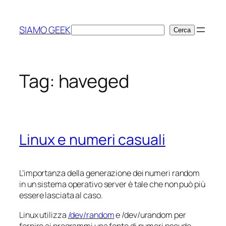
Vai
al
SIAMO GEEK
Cerca
Cerca
contenuto
Tag:
haveged
Linux e numeri casuali
L’importanza della generazione dei numeri random
in un sistema operativo server è tale che non può più
essere lasciata al caso.
Linux utilizza
/dev/random
e /dev/urandom per
fornire ai programmi una fonte di numeri pseudo-