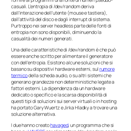
casuali. L’entropia di /dev/random deriva
dall’interazione dell’utente (mouse e tastiera),
dall’attività del disco e dagli interrupt di sistema.
Purtroppo nei server
headless
parte delle fonti di
entropia non sono disponibili, diminuendo la
casualità dei numeri generati.
Una delle caratteristiche di /dev/random è che può
essere anche scritto per alimentare il generatore
con dell’entropia. Esistono alcune soluzioni che si
basano su dispositivi hardware esterni, sul
rumore
termico
della scheda audio, o su altri sistemi che
generano grandezze non deterministiche legate a
fattori esterni. La dipendenza da un hardware
dedicato o specifico e la scarsa disponibilità di
questi tipi di soluzioni sui server virtuali o in hosting
ha portato Gary Wuertz e Jirka Hladky a trovare una
soluzione alternativa.
I due hanno creato
havaged
, un programma che si