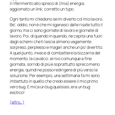
il riferimento allo spreco di (mia) energia;
aggiornato un link; corretto un typo.
Ogni tanto mi chiedono se mi diverto col mio lavoro.
Be’, oddio, non è che mi sganasci dalle risate tutto il
giorno, ma ci sono giornate di lavoro e giornate di
lavoro. Poi, di quando in quando, ne capita una fuori
dagli schemi che ti lascia almeno vagamente
sorpreso, perplesso e magari anche un po’ divertito.
A quel punto, invece di combattere la bizzarria del
momento, la cavalco: arrivo comunque a fine
giornata, sorrido di più e soprattutto spreco meno
energia, quindi ne posso redirigere di più verso la
soluzione. Per esempio, una settimana fa mi sono
imbattuto in quello che credo essere il mio primo
vero bug. E mica un bug qualsiasi, era un bug
esotico!
(altro…)