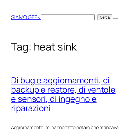
Vai
al
SIAMO GEEK
Cerca
Cerca
contenuto
Tag:
heat sink
Di bug e aggiornamenti, di
backup e restore, di ventole
e sensori, di ingegno e
riparazioni
Aggiornamento: mi hanno fatto notare che mancava